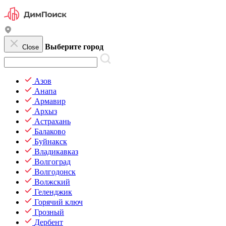
Выберите город
Close
Азов
Анапа
Армавир
Архыз
Астрахань
Балаково
Буйнакск
Владикавказ
Волгоград
Волгодонск
Волжский
Геленджик
Горячий ключ
Грозный
Дербент