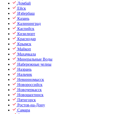
Домбай
Ейск
Избербаш
Казань
Калининград
Каспийск
Кизилюрт
Краснодар
Крымск
Майкоп
Махачкала
Минеральные Воды
Набережные челны
Назрань
Нальчик
Невинномысск
Новороссийск
Новочеркасск
Новошахтинск
Пятигорск
Ростов-на-Дону
Самара