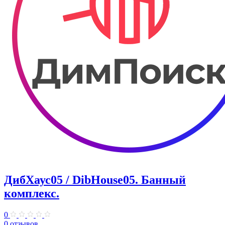
ДибХаус05 / DibHouse05. Банный
комплекс.
0
0 отзывов