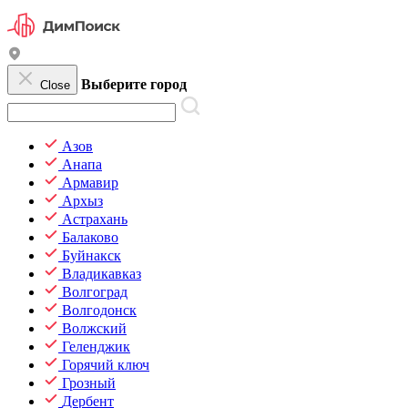
Выберите город
Close
Азов
Анапа
Армавир
Архыз
Астрахань
Балаково
Буйнакск
Владикавказ
Волгоград
Волгодонск
Волжский
Геленджик
Горячий ключ
Грозный
Дербент