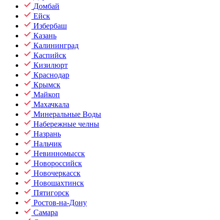
Домбай
Ейск
Избербаш
Казань
Калининград
Каспийск
Кизилюрт
Краснодар
Крымск
Майкоп
Махачкала
Минеральные Воды
Набережные челны
Назрань
Нальчик
Невинномысск
Новороссийск
Новочеркасск
Новошахтинск
Пятигорск
Ростов-на-Дону
Самара