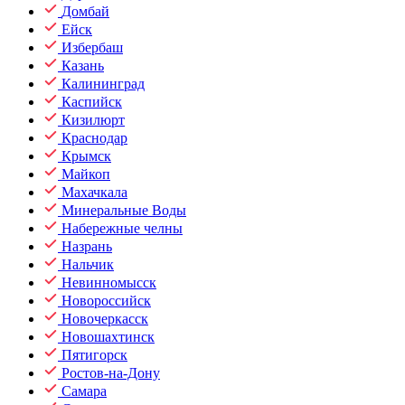
Домбай
Ейск
Избербаш
Казань
Калининград
Каспийск
Кизилюрт
Краснодар
Крымск
Майкоп
Махачкала
Минеральные Воды
Набережные челны
Назрань
Нальчик
Невинномысск
Новороссийск
Новочеркасск
Новошахтинск
Пятигорск
Ростов-на-Дону
Самара