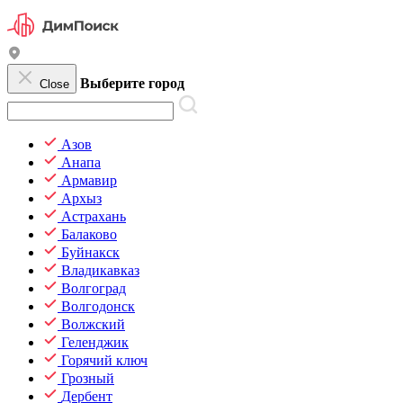
Выберите город
Close
Азов
Анапа
Армавир
Архыз
Астрахань
Балаково
Буйнакск
Владикавказ
Волгоград
Волгодонск
Волжский
Геленджик
Горячий ключ
Грозный
Дербент