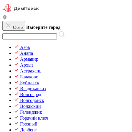
Выберите город
Close
Азов
Анапа
Армавир
Архыз
Астрахань
Балаково
Буйнакск
Владикавказ
Волгоград
Волгодонск
Волжский
Геленджик
Горячий ключ
Грозный
Дербент