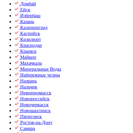
Домбай
Ейск
Избербаш
Казань
Калининград
Каспийск
Кизилюрт
Краснодар
Крымск
Майкоп
Махачкала
Минеральные Воды
Набережные челны
Назрань
Нальчик
Невинномысск
Новороссийск
Новочеркасск
Новошахтинск
Пятигорск
Ростов-на-Дону
Самара