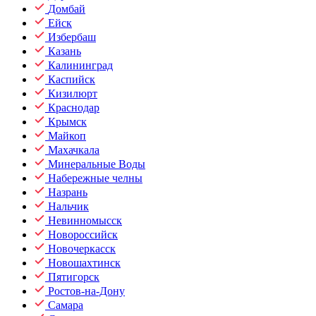
Домбай
Ейск
Избербаш
Казань
Калининград
Каспийск
Кизилюрт
Краснодар
Крымск
Майкоп
Махачкала
Минеральные Воды
Набережные челны
Назрань
Нальчик
Невинномысск
Новороссийск
Новочеркасск
Новошахтинск
Пятигорск
Ростов-на-Дону
Самара