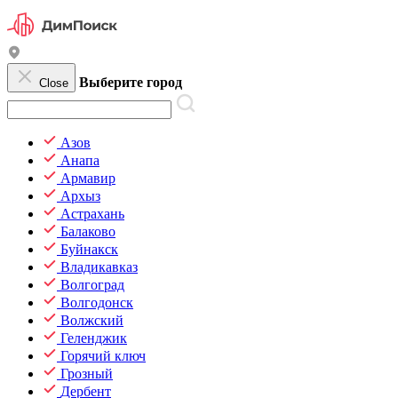
Выберите город
Close
Азов
Анапа
Армавир
Архыз
Астрахань
Балаково
Буйнакск
Владикавказ
Волгоград
Волгодонск
Волжский
Геленджик
Горячий ключ
Грозный
Дербент