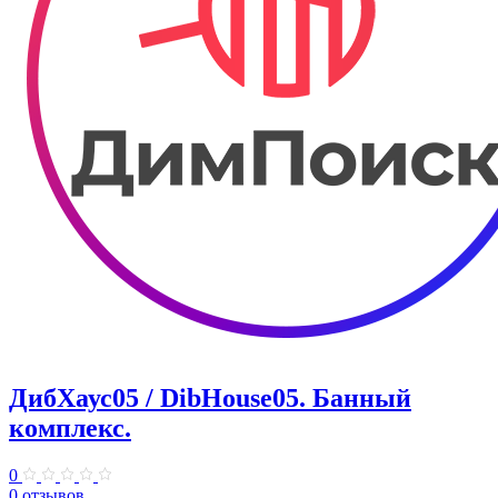
ДибХаус05 / DibHouse05. Банный
комплекс.
0
0 отзывов