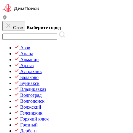
Выберите город
Close
Азов
Анапа
Армавир
Архыз
Астрахань
Балаково
Буйнакск
Владикавказ
Волгоград
Волгодонск
Волжский
Геленджик
Горячий ключ
Грозный
Дербент