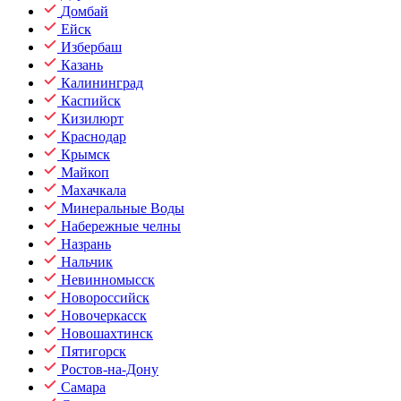
Домбай
Ейск
Избербаш
Казань
Калининград
Каспийск
Кизилюрт
Краснодар
Крымск
Майкоп
Махачкала
Минеральные Воды
Набережные челны
Назрань
Нальчик
Невинномысск
Новороссийск
Новочеркасск
Новошахтинск
Пятигорск
Ростов-на-Дону
Самара