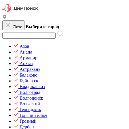
Выберите город
Close
Азов
Анапа
Армавир
Архыз
Астрахань
Балаково
Буйнакск
Владикавказ
Волгоград
Волгодонск
Волжский
Геленджик
Горячий ключ
Грозный
Дербент