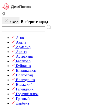
Выберите город
Close
Азов
Анапа
Армавир
Архыз
Астрахань
Балаково
Буйнакск
Владикавказ
Волгоград
Волгодонск
Волжский
Геленджик
Горячий ключ
Грозный
Дербент