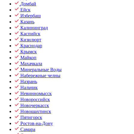
Домбай
Ейск
Избербаш
Казань
Калининград
Каспийск
Кизилюрт
Краснодар
Крымск
Майкоп
Махачкала
Минеральные Воды
Набережные челны
Назрань
Нальчик
Невинномысск
Новороссийск
Новочеркасск
Новошахтинск
Пятигорск
Ростов-на-Дону
Самара