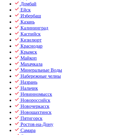
Домбай
Ейск
Избербаш
Казань
Калининград
Каспийск
Кизилюрт
Краснодар
Крымск
Майкоп
Махачкала
Минеральные Воды
Набережные челны
Назрань
Нальчик
Невинномысск
Новороссийск
Новочеркасск
Новошахтинск
Пятигорск
Ростов-на-Дону
Самара