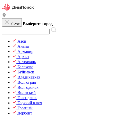
Выберите город
Close
Азов
Анапа
Армавир
Архыз
Астрахань
Балаково
Буйнакск
Владикавказ
Волгоград
Волгодонск
Волжский
Геленджик
Горячий ключ
Грозный
Дербент