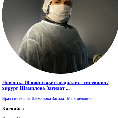
Новость! 18 июля врач специалист гинеколог/
хирург Шамилова Загидат ...
Врач-гинеколог Шамилова Загидат Магомедовна.
Каспийск