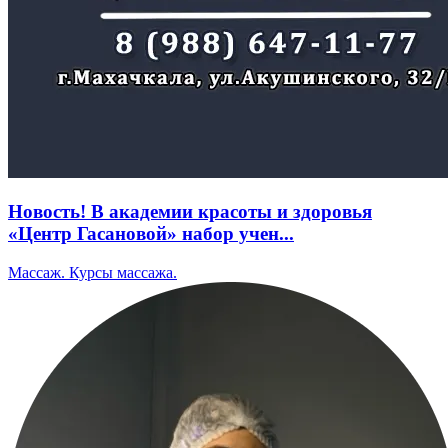
Новость! В академии красоты и здоровья
«Центр Гасановой» набор учен...
Массаж. Курсы массажа.