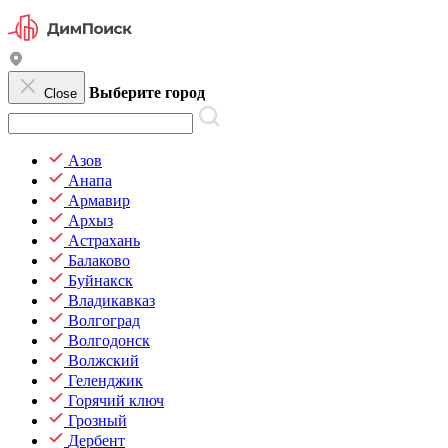
Выберите город
Close
Азов
Анапа
Армавир
Архыз
Астрахань
Балаково
Буйнакск
Владикавказ
Волгоград
Волгодонск
Волжский
Геленджик
Горячий ключ
Грозный
Дербент