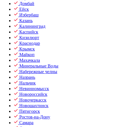
Домбай
Ейск
Избербаш
Казань
Калининград
Каспийск
Кизилюрт
Краснодар
Крымск
Майкоп
Махачкала
Минеральные Воды
Набережные челны
Назрань
Нальчик
Невинномысск
Новороссийск
Новочеркасск
Новошахтинск
Пятигорск
Ростов-на-Дону
Самара