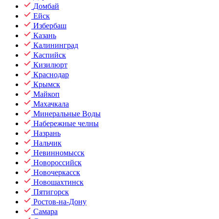
Домбай
Ейск
Избербаш
Казань
Калининград
Каспийск
Кизилюрт
Краснодар
Крымск
Майкоп
Махачкала
Минеральные Воды
Набережные челны
Назрань
Нальчик
Невинномысск
Новороссийск
Новочеркасск
Новошахтинск
Пятигорск
Ростов-на-Дону
Самара