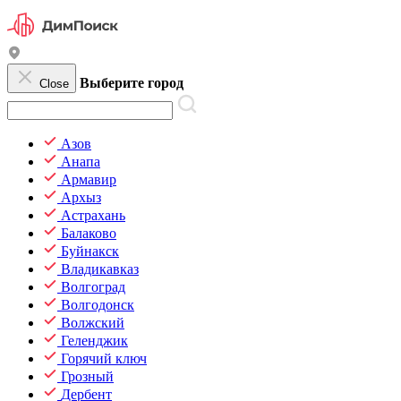
Выберите город
Close
Азов
Анапа
Армавир
Архыз
Астрахань
Балаково
Буйнакск
Владикавказ
Волгоград
Волгодонск
Волжский
Геленджик
Горячий ключ
Грозный
Дербент