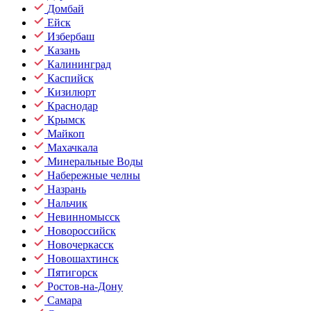
Домбай
Ейск
Избербаш
Казань
Калининград
Каспийск
Кизилюрт
Краснодар
Крымск
Майкоп
Махачкала
Минеральные Воды
Набережные челны
Назрань
Нальчик
Невинномысск
Новороссийск
Новочеркасск
Новошахтинск
Пятигорск
Ростов-на-Дону
Самара