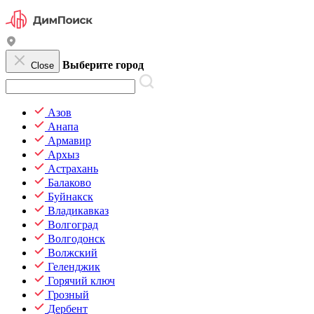
Выберите город
Close
Азов
Анапа
Армавир
Архыз
Астрахань
Балаково
Буйнакск
Владикавказ
Волгоград
Волгодонск
Волжский
Геленджик
Горячий ключ
Грозный
Дербент