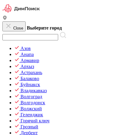
Выберите город
Close
Азов
Анапа
Армавир
Архыз
Астрахань
Балаково
Буйнакск
Владикавказ
Волгоград
Волгодонск
Волжский
Геленджик
Горячий ключ
Грозный
Дербент