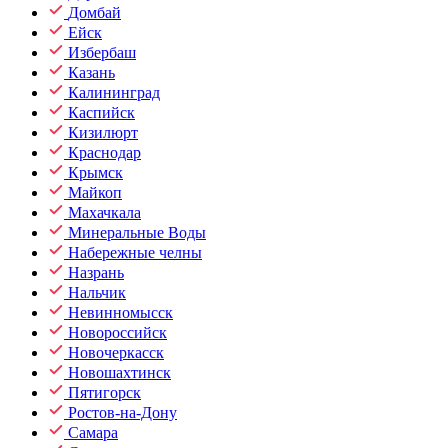
Домбай
Ейск
Избербаш
Казань
Калининград
Каспийск
Кизилюрт
Краснодар
Крымск
Майкоп
Махачкала
Минеральные Воды
Набережные челны
Назрань
Нальчик
Невинномысск
Новороссийск
Новочеркасск
Новошахтинск
Пятигорск
Ростов-на-Дону
Самара