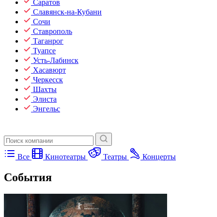
Саратов
Славянск-на-Кубани
Сочи
Ставрополь
Таганрог
Туапсе
Усть-Лабинск
Хасавюрт
Черкесск
Шахты
Элиста
Энгельс
Все
Кинотеатры
Театры
Концерты
События