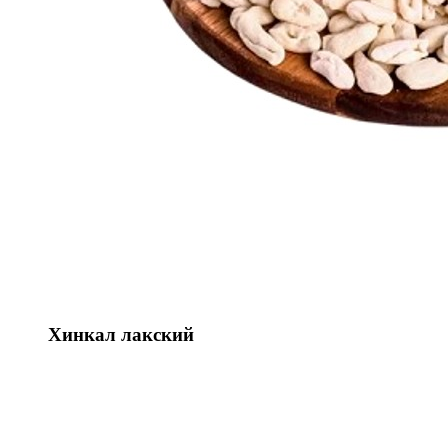
Хинкал лакский