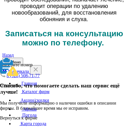
проводит операции по удалению
новообразований, для восстановления
обоняния и слуха.
Записаться на консультацию
можно по телефону.
Назад
Меню
Выберите номер
Махачкала
8 (928) 508-71-77
Главная
Спасибо, что помогаете сделать наш сервис ещё
Отменить
лучше!
Каталог фирм
Акции/скидки
Мы получили информацию о наличии ошибки в описании
фирмы. В ближайшее время мы ее исправим.
Афиша
Погода
Вернуться к фирме
Карта города