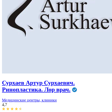
Сурхаев Артур Сурхаевич.
Ринопластика. Лор врач.
Медицинские центры, клиники
4,7