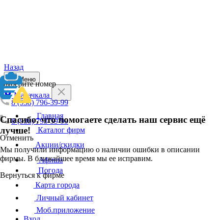
Назад
Меню
Выберите номер
Махачкала
8 (938) 796-39-99
Главная
Спасибо, что помогаете сделать наш сервис ещё
8 (938) 793-59-99
лучше!
Каталог фирм
Отменить
Акции/скидки
Мы получили информацию о наличии ошибки в описании
фирмы. В ближайшее время мы ее исправим.
Афиша
Погода
Вернуться к фирме
Карта города
Личный кабинет
Моб.приложение
Вход