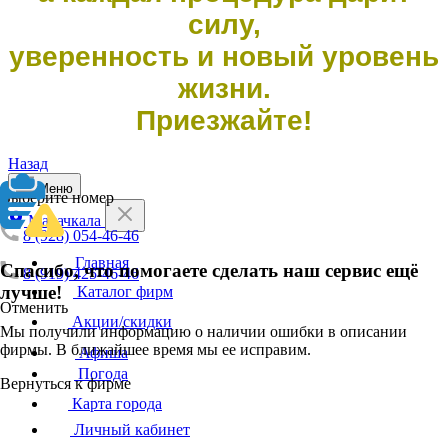
силу,
уверенность и новый уровень
жизни.
Приезжайте!
Назад
Меню
Выберите номер
Махачкала
8 (928) 054-46-46
Главная
Спасибо, что помогаете сделать наш сервис ещё
8 (919) 425-46-46
лучше!
Каталог фирм
Отменить
Акции/скидки
Мы получили информацию о наличии ошибки в описании
фирмы. В ближайшее время мы ее исправим.
Афиша
Погода
Вернуться к фирме
Карта города
Личный кабинет