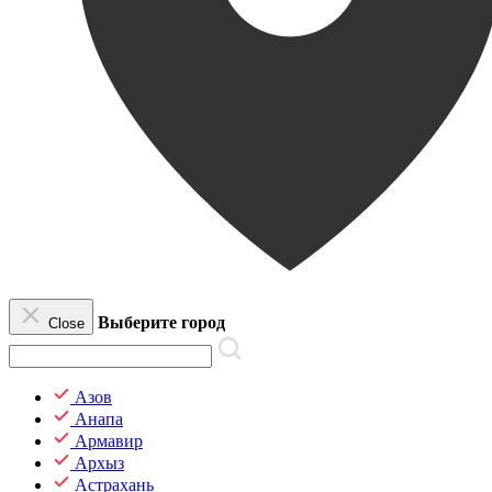
Выберите город
Close
Азов
Анапа
Армавир
Архыз
Астрахань