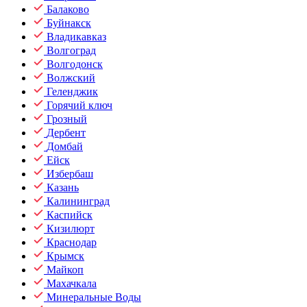
Балаково
Буйнакск
Владикавказ
Волгоград
Волгодонск
Волжский
Геленджик
Горячий ключ
Грозный
Дербент
Домбай
Ейск
Избербаш
Казань
Калининград
Каспийск
Кизилюрт
Краснодар
Крымск
Майкоп
Махачкала
Минеральные Воды