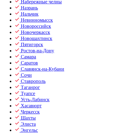
Набережные челны
Назрань
Нальчик
Невинномысск
Новороссийск
Новочеркасск
Новошахтинск
Пятигорск
Ростов-на-Дону
Самара
Саратов
Славянск-на-Кубани
Сочи
Ставрополь
Таганрог
Туапсе
Усть-Лабинск
Хасавюрт
Черкесск
Шахты
Элиста
Энгельс