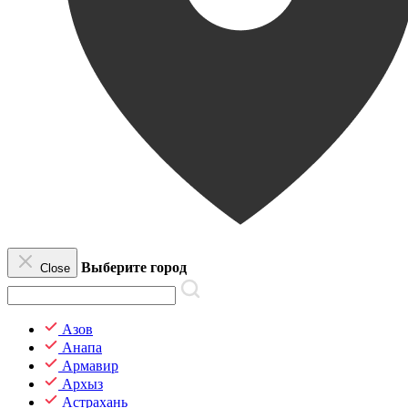
Выберите город
Close
Азов
Анапа
Армавир
Архыз
Астрахань