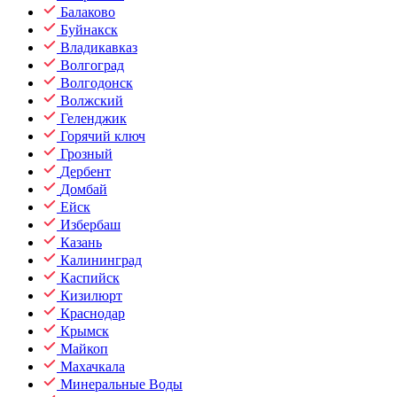
Балаково
Буйнакск
Владикавказ
Волгоград
Волгодонск
Волжский
Геленджик
Горячий ключ
Грозный
Дербент
Домбай
Ейск
Избербаш
Казань
Калининград
Каспийск
Кизилюрт
Краснодар
Крымск
Майкоп
Махачкала
Минеральные Воды