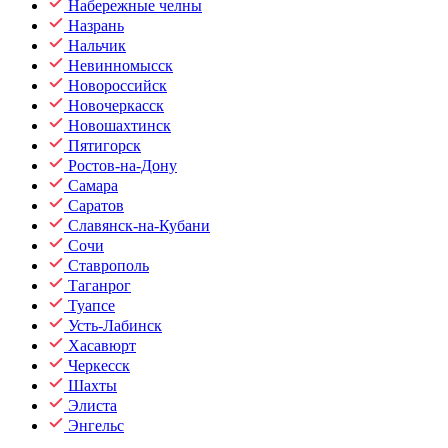
Набережные челны
Назрань
Нальчик
Невинномысск
Новороссийск
Новочеркасск
Новошахтинск
Пятигорск
Ростов-на-Дону
Самара
Саратов
Славянск-на-Кубани
Сочи
Ставрополь
Таганрог
Туапсе
Усть-Лабинск
Хасавюрт
Черкесск
Шахты
Элиста
Энгельс