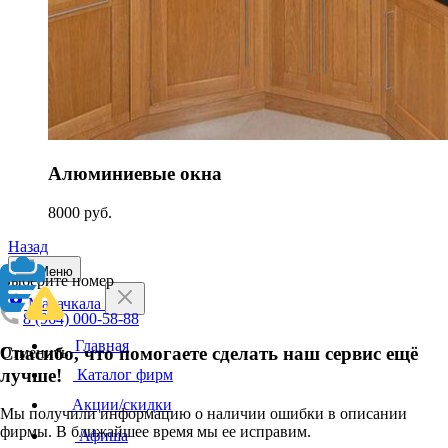
Алюминиевые окна
8000 руб.
Назад
Меню
Выберите номер
Махачкала
8 (964) 000-58-88
Главная
Спасибо, что помогаете сделать наш сервис ещё
Отменить
лучше!
Каталог фирм
Акции/скидки
Мы получили информацию о наличии ошибки в описании
фирмы. В ближайшее время мы ее исправим.
Афиша