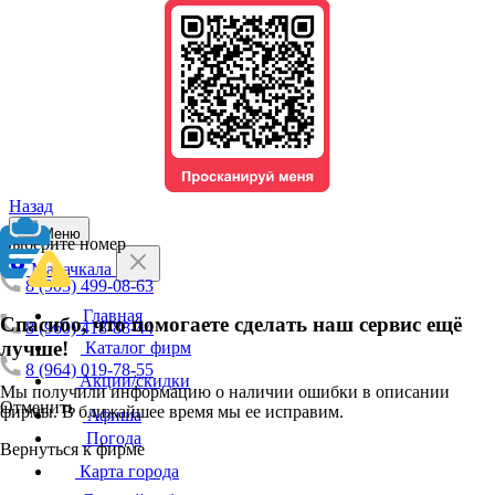
Назад
Меню
Выберите номер
Махачкала
8 (903) 499-08-63
Главная
Спасибо, что помогаете сделать наш сервис ещё
8 (960) 418-88-44
лучше!
Каталог фирм
8 (964) 019-78-55
Акции/скидки
Мы получили информацию о наличии ошибки в описании
Отменить
фирмы. В ближайшее время мы ее исправим.
Афиша
Погода
Вернуться к фирме
Карта города