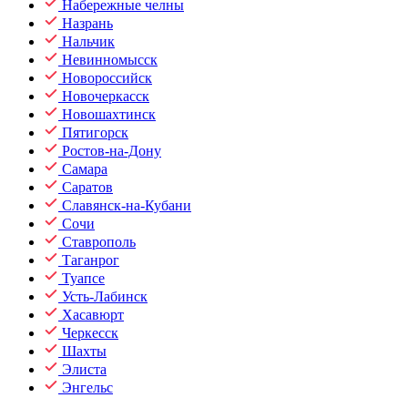
Набережные челны
Назрань
Нальчик
Невинномысск
Новороссийск
Новочеркасск
Новошахтинск
Пятигорск
Ростов-на-Дону
Самара
Саратов
Славянск-на-Кубани
Сочи
Ставрополь
Таганрог
Туапсе
Усть-Лабинск
Хасавюрт
Черкесск
Шахты
Элиста
Энгельс