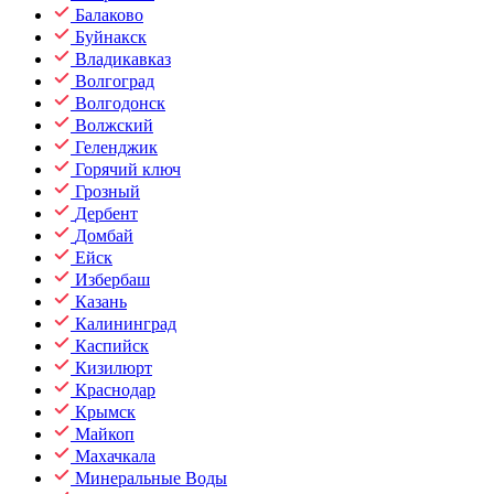
Балаково
Буйнакск
Владикавказ
Волгоград
Волгодонск
Волжский
Геленджик
Горячий ключ
Грозный
Дербент
Домбай
Ейск
Избербаш
Казань
Калининград
Каспийск
Кизилюрт
Краснодар
Крымск
Майкоп
Махачкала
Минеральные Воды