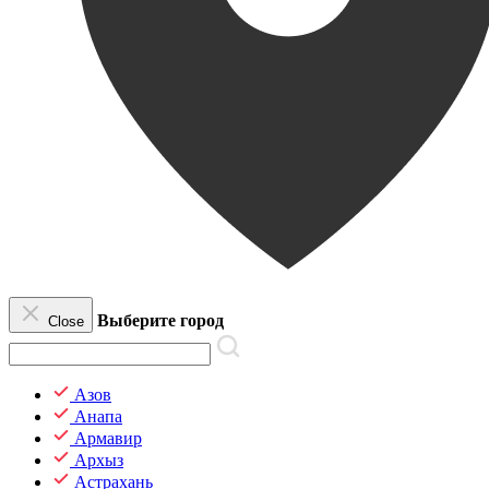
Выберите город
Close
Азов
Анапа
Армавир
Архыз
Астрахань