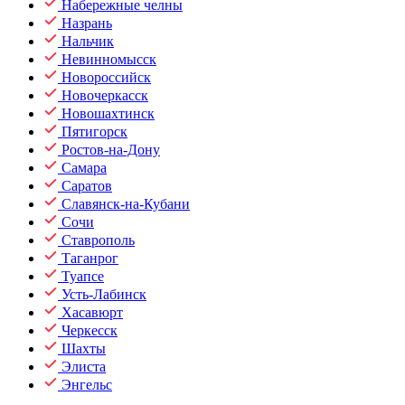
Набережные челны
Назрань
Нальчик
Невинномысск
Новороссийск
Новочеркасск
Новошахтинск
Пятигорск
Ростов-на-Дону
Самара
Саратов
Славянск-на-Кубани
Сочи
Ставрополь
Таганрог
Туапсе
Усть-Лабинск
Хасавюрт
Черкесск
Шахты
Элиста
Энгельс