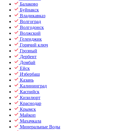
Балаково
Буйнакск
Владикавказ
Волгоград
Волгодонск
Волжский
Геленджик
Горячий ключ
Грозный
Дербент
Домбай
Ейск
Избербаш
Казань
Калининград
Каспийск
Кизилюрт
Краснодар
Крымск
Майкоп
Махачкала
Минеральные Воды