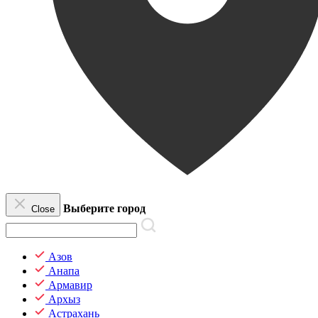
Выберите город
Close
Азов
Анапа
Армавир
Архыз
Астрахань