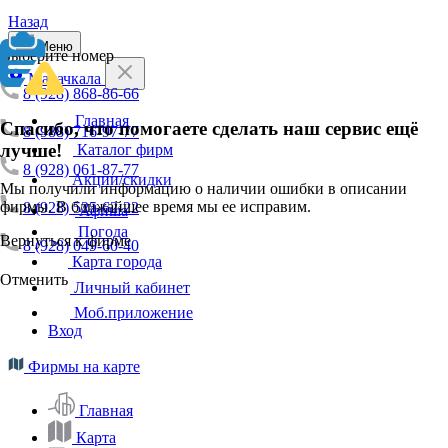
Назад
Меню
Выберите номер
Махачкала
8 (928) 868-86-66
Главная
Спасибо, что помогаете сделать наш сервис ещё
8 (988) 716-97-77
лучше!
Каталог фирм
8 (928) 061-87-77
Акции/скидки
Мы получили информацию о наличии ошибки в описании
фирмы. В ближайшее время мы ее исправим.
8 (928) 525-62-22
Афиша
Погода
Вернуться к фирме
8 (928) 049-60-40
Карта города
Отменить
Личный кабинет
Моб.приложение
Вход
Фирмы на карте
Главная
Карта