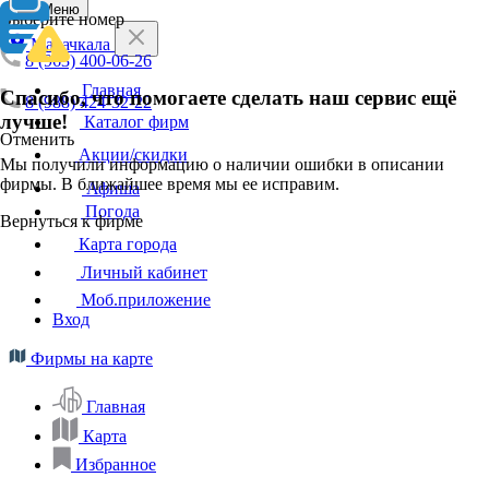
Меню
Выберите номер
Махачкала
8 (963) 400-06-26
Главная
Спасибо, что помогаете сделать наш сервис ещё
8 (988) 424-32-22
лучше!
Каталог фирм
Отменить
Акции/скидки
Мы получили информацию о наличии ошибки в описании
фирмы. В ближайшее время мы ее исправим.
Афиша
Погода
Вернуться к фирме
Карта города
Личный кабинет
Моб.приложение
Вход
Фирмы на карте
Главная
Карта
Избранное