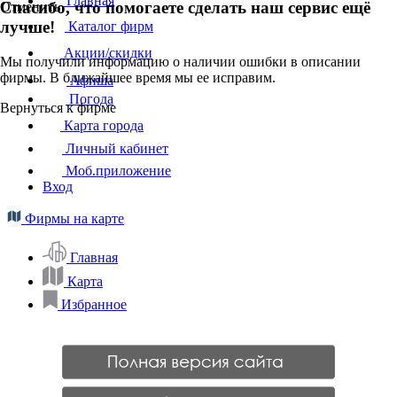
Главная
Спасибо, что помогаете сделать наш сервис ещё
Отменить
лучше!
Каталог фирм
Акции/скидки
Мы получили информацию о наличии ошибки в описании
фирмы. В ближайшее время мы ее исправим.
Афиша
Погода
Вернуться к фирме
Карта города
Личный кабинет
Моб.приложение
Вход
Фирмы на карте
Главная
Карта
Избранное