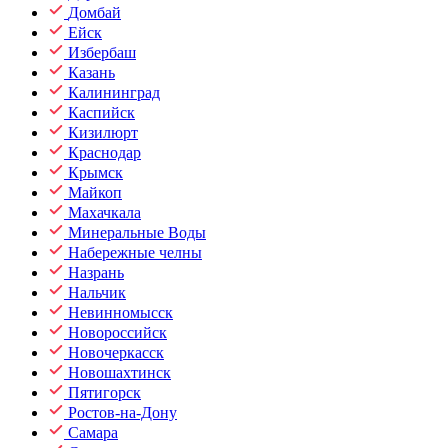
Домбай
Ейск
Избербаш
Казань
Калининград
Каспийск
Кизилюрт
Краснодар
Крымск
Майкоп
Махачкала
Минеральные Воды
Набережные челны
Назрань
Нальчик
Невинномысск
Новороссийск
Новочеркасск
Новошахтинск
Пятигорск
Ростов-на-Дону
Самара