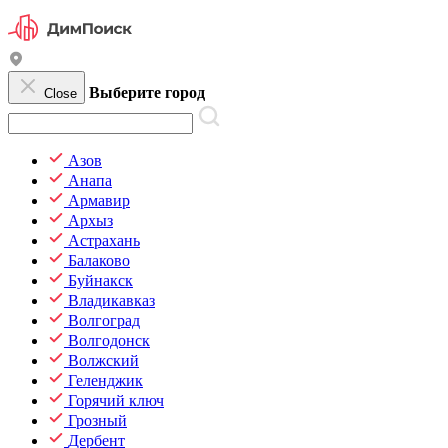
Выберите город
Close
Азов
Анапа
Армавир
Архыз
Астрахань
Балаково
Буйнакск
Владикавказ
Волгоград
Волгодонск
Волжский
Геленджик
Горячий ключ
Грозный
Дербент