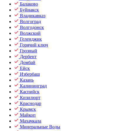
Балаково
Буйнакск
Владикавказ
Волгоград
Волгодонск
Волжский
Геленджик
Горячий ключ
Грозный
Дербент
Домбай
Ейск
Избербаш
Казань
Калининград
Каспийск
Кизилюрт
Краснодар
Крымск
Майкоп
Махачкала
Минеральные Воды