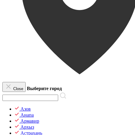
Выберите город
Close
Азов
Анапа
Армавир
Архыз
Астрахань