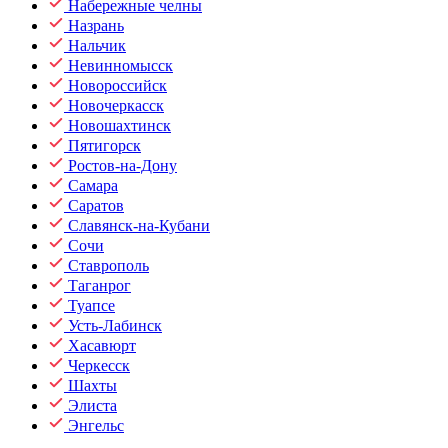
Набережные челны
Назрань
Нальчик
Невинномысск
Новороссийск
Новочеркасск
Новошахтинск
Пятигорск
Ростов-на-Дону
Самара
Саратов
Славянск-на-Кубани
Сочи
Ставрополь
Таганрог
Туапсе
Усть-Лабинск
Хасавюрт
Черкесск
Шахты
Элиста
Энгельс