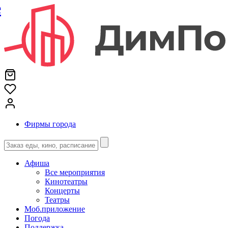
е
Фирмы города
Афиша
Все мероприятия
Кинотеатры
Концерты
Театры
Моб.приложение
Погода
Поддержка