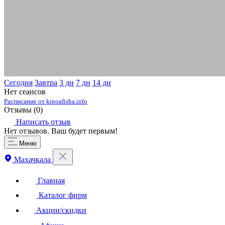
Сегодня
Завтра
3 дн
7 дн
14 дн
Нет сеансов
Расписание от kinoafisha.info
Отзывы (
0
)
Написать отзыв
Нет отзывов. Ваш будет первым!
Меню
Махачкала
Главная
Каталог фирм
Акции/скидки