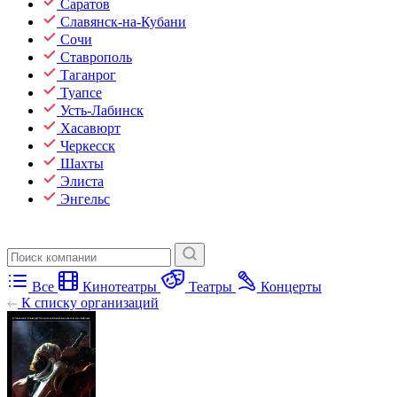
Саратов
Славянск-на-Кубани
Сочи
Ставрополь
Таганрог
Туапсе
Усть-Лабинск
Хасавюрт
Черкесск
Шахты
Элиста
Энгельс
Все
Кинотеатры
Театры
Концерты
К списку организаций