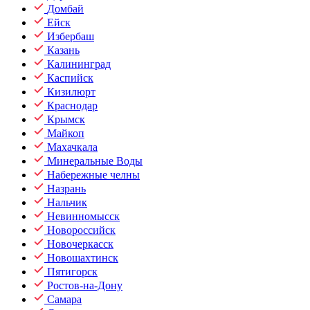
Домбай
Ейск
Избербаш
Казань
Калининград
Каспийск
Кизилюрт
Краснодар
Крымск
Майкоп
Махачкала
Минеральные Воды
Набережные челны
Назрань
Нальчик
Невинномысск
Новороссийск
Новочеркасск
Новошахтинск
Пятигорск
Ростов-на-Дону
Самара