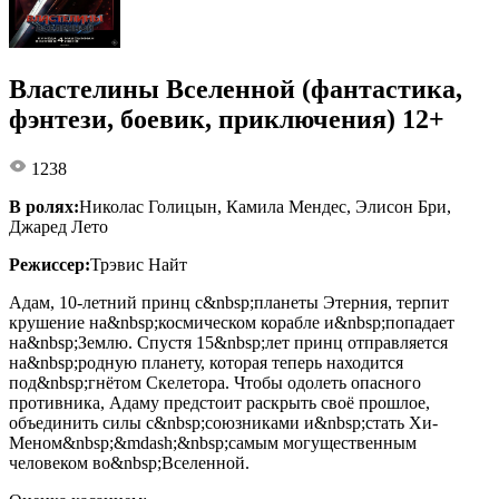
Властелины Вселенной (фантастика,
фэнтези, боевик, приключения) 12+
1238
В ролях:
Николас Голицын, Камила Мендес, Элисон Бри,
Джаред Лето
Режиссер:
Трэвис Найт
Адам, 10-летний принц с&nbsp;планеты Этерния, терпит
крушение на&nbsp;космическом корабле и&nbsp;попадает
на&nbsp;Землю. Спустя 15&nbsp;лет принц отправляется
на&nbsp;родную планету, которая теперь находится
под&nbsp;гнётом Скелетора. Чтобы одолеть опасного
противника, Адаму предстоит раскрыть своё прошлое,
объединить силы с&nbsp;союзниками и&nbsp;стать Хи-
Меном&nbsp;&mdash;&nbsp;самым могущественным
человеком во&nbsp;Вселенной.