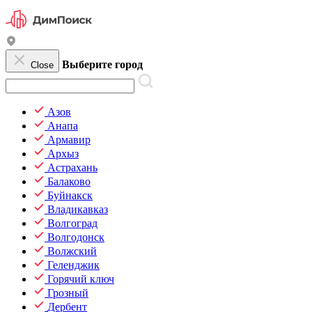
Выберите город
Close
Азов
Анапа
Армавир
Архыз
Астрахань
Балаково
Буйнакск
Владикавказ
Волгоград
Волгодонск
Волжский
Геленджик
Горячий ключ
Грозный
Дербент