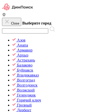
Выберите город
Close
Азов
Анапа
Армавир
Архыз
Астрахань
Балаково
Буйнакск
Владикавказ
Волгоград
Волгодонск
Волжский
Геленджик
Горячий ключ
Грозный
Дербент