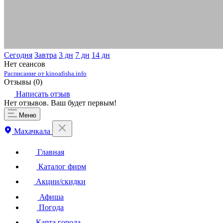
Сегодня
Завтра
3 дн
7 дн
14 дн
Нет сеансов
Расписание от kinoafisha.info
Отзывы (
0
)
Написать отзыв
Нет отзывов. Ваш будет первым!
Меню
Махачкала
Главная
Каталог фирм
Акции/скидки
Афиша
Погода
Карта города