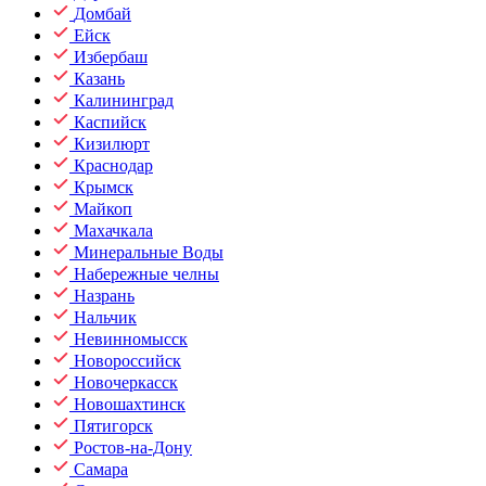
Домбай
Ейск
Избербаш
Казань
Калининград
Каспийск
Кизилюрт
Краснодар
Крымск
Майкоп
Махачкала
Минеральные Воды
Набережные челны
Назрань
Нальчик
Невинномысск
Новороссийск
Новочеркасск
Новошахтинск
Пятигорск
Ростов-на-Дону
Самара