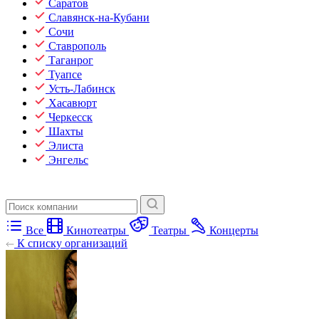
Саратов
Славянск-на-Кубани
Сочи
Ставрополь
Таганрог
Туапсе
Усть-Лабинск
Хасавюрт
Черкесск
Шахты
Элиста
Энгельс
Все
Кинотеатры
Театры
Концерты
К списку организаций