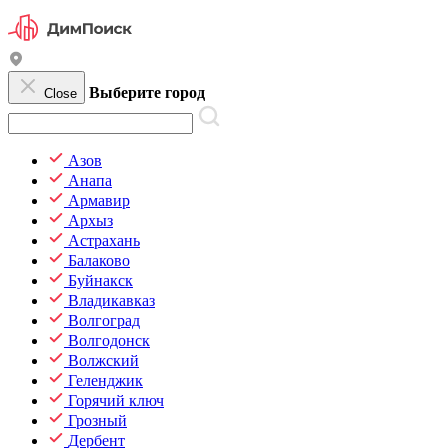
Выберите город
Close
Азов
Анапа
Армавир
Архыз
Астрахань
Балаково
Буйнакск
Владикавказ
Волгоград
Волгодонск
Волжский
Геленджик
Горячий ключ
Грозный
Дербент