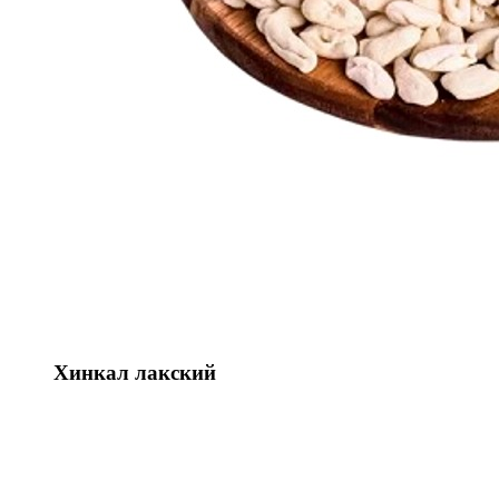
Хинкал лакский