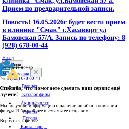
клиника "Смак, ул.Бамовская 57 а.
Прием по предварительной записи.
Новость! 16.05.2026г будет вести прием
в клинике "Смак" г.Хасавюрт ул
Бамовская 57/А. Запись по телефону: 8
(928) 678-00-44
Назад
Меню
Выберите номер
Махачкала
8 (928) 678-00-44
Главная
Спасибо, что помогаете сделать наш сервис ещё
Отменить
лучше!
Каталог фирм
Акции/скидки
Мы получили информацию о наличии ошибки в описании
фирмы. В ближайшее время мы ее исправим.
Афиша
Погода
Вернуться к фирме
Карта города