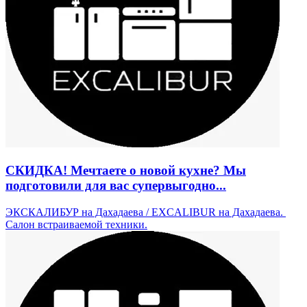
СКИДКА! Мечтаете о новой кухне? Мы
подготовили для вас супервыгодно...
ЭКСКАЛИБУР на Дахадаева / EXCALIBUR на Дахадаева. ​
Салон встраиваемой техники.