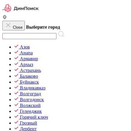
Выберите город
Close
Азов
Анапа
Армавир
Архыз
Астрахань
Балаково
Буйнакск
Владикавказ
Волгоград
Волгодонск
Волжский
Геленджик
Горячий ключ
Грозный
Дербент