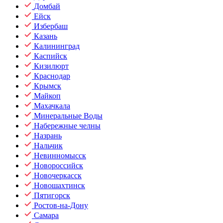
Домбай
Ейск
Избербаш
Казань
Калининград
Каспийск
Кизилюрт
Краснодар
Крымск
Майкоп
Махачкала
Минеральные Воды
Набережные челны
Назрань
Нальчик
Невинномысск
Новороссийск
Новочеркасск
Новошахтинск
Пятигорск
Ростов-на-Дону
Самара