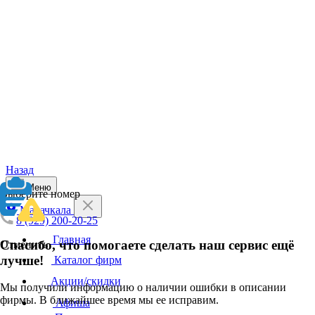
Назад
Меню
Выберите номер
Махачкала
8 (929) 200-20-25
Главная
Спасибо, что помогаете сделать наш сервис ещё
Отменить
лучше!
Каталог фирм
Акции/скидки
Мы получили информацию о наличии ошибки в описании
фирмы. В ближайшее время мы ее исправим.
Афиша