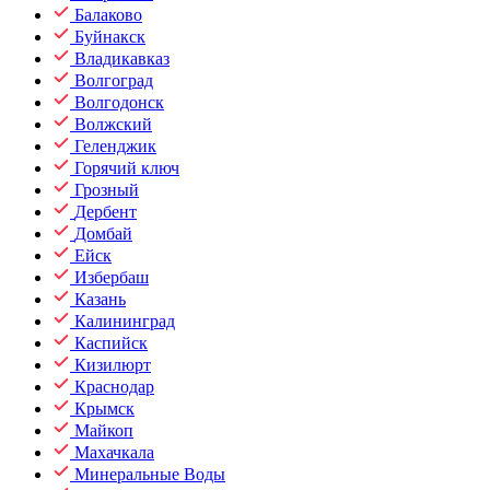
Балаково
Буйнакск
Владикавказ
Волгоград
Волгодонск
Волжский
Геленджик
Горячий ключ
Грозный
Дербент
Домбай
Ейск
Избербаш
Казань
Калининград
Каспийск
Кизилюрт
Краснодар
Крымск
Майкоп
Махачкала
Минеральные Воды