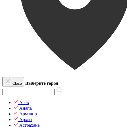
Выберите город
Close
Азов
Анапа
Армавир
Архыз
Астрахань