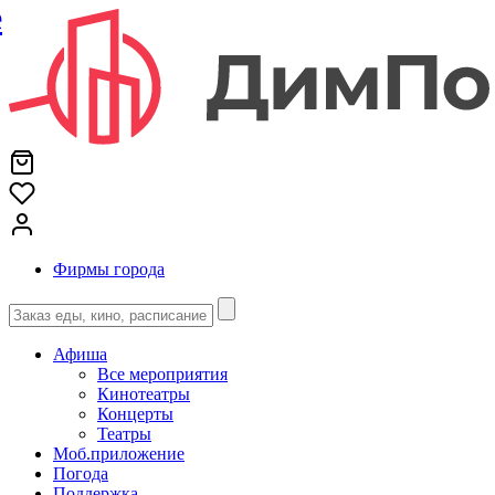
е
Фирмы города
Афиша
Все мероприятия
Кинотеатры
Концерты
Театры
Моб.приложение
Погода
Поддержка