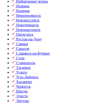
Набережные челны
Назрань
Нальчик
Невинномысск
Новороссийск
Новочеркасск
Новошахтинск
Пятигорск
Ростов-на-Дону
Самара
Саратов
Славянск-на-Кубани
Сочи
Ставрополь
Таганрог
Туапсе
Усть-Лабинск
Хасавюрт
Черкесск
Шахты
Элиста
Энгельс