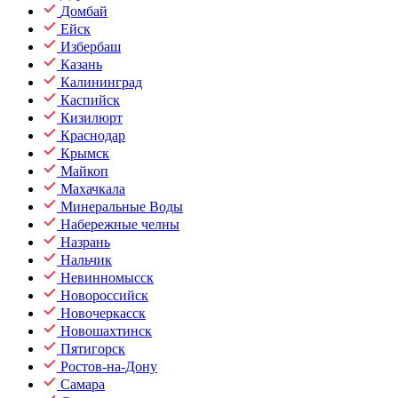
Домбай
Ейск
Избербаш
Казань
Калининград
Каспийск
Кизилюрт
Краснодар
Крымск
Майкоп
Махачкала
Минеральные Воды
Набережные челны
Назрань
Нальчик
Невинномысск
Новороссийск
Новочеркасск
Новошахтинск
Пятигорск
Ростов-на-Дону
Самара