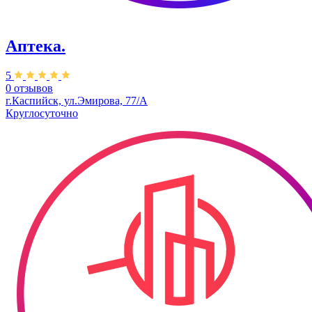
Аптека.
5
0 отзывов
г.Каспийск, ул.​Эмирова, 77/А
Круглосуточно