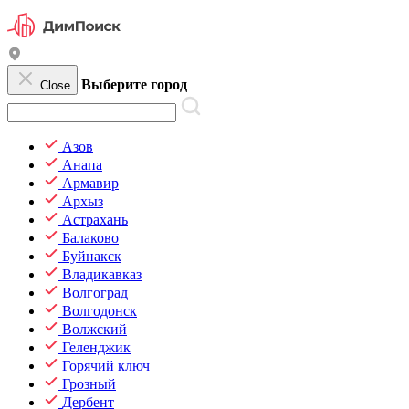
Выберите город
Close
Азов
Анапа
Армавир
Архыз
Астрахань
Балаково
Буйнакск
Владикавказ
Волгоград
Волгодонск
Волжский
Геленджик
Горячий ключ
Грозный
Дербент